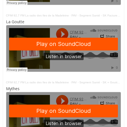
CFIM 92,7 FM La radio des Iles de la Madeleine
·
PAV - Segment Santé - SK Facture Pharmacie 220321
La Goutte
CFIM 92,7 FM La radio des Iles de la Madeleine
·
PAV - Segment Santé - SK « Goutte » 150321
Mythes