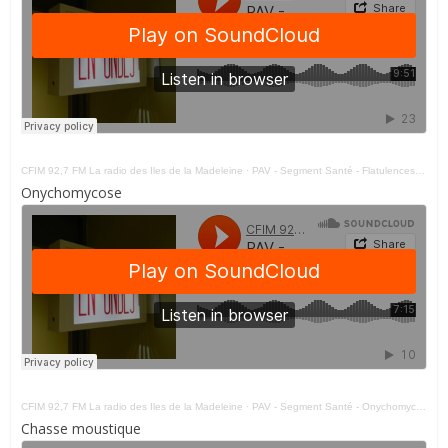
CFIM 92,7 FM La radio des Iles de la Madeleine
·
PAV - Segment Santé - Flatulences Et Ballonements 070621 -
Onychomycose
CFIM 92,7 FM La radio des Iles de la Madeleine
·
PAV - Segment Santé - Onychomycose 310521 -
Chasse moustique