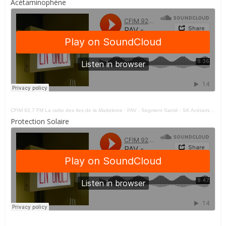
Acétaminophène
CFIM 92,7 FM La radio des Iles de la Madeleine
·
PAV - Segment Santé - SK Acétaminophène 260421
Protection Solaire