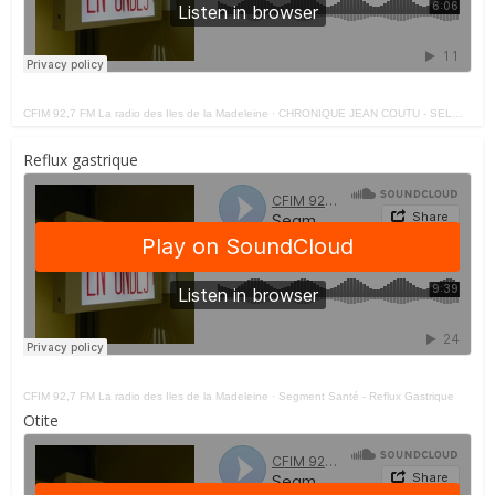
CFIM 92,7 FM La radio des Iles de la Madeleine
·
CHRONIQUE JEAN COUTU - SELMA 22 FEVRIER 1 2021 190221
Reflux gastrique
CFIM 92,7 FM La radio des Iles de la Madeleine
·
Segment Santé - Reflux Gastrique
Otite