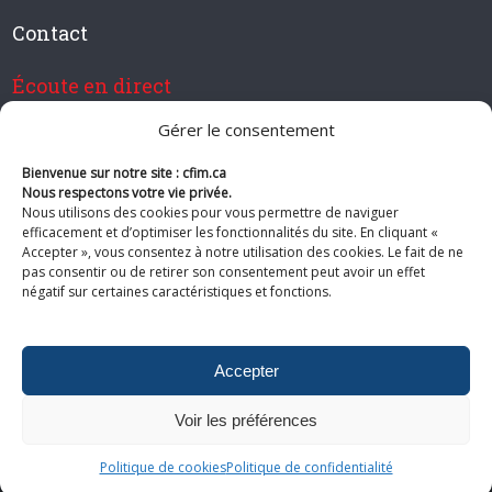
Contact
Écoute en direct
Gérer le consentement
Bienvenue sur notre site : cfim.ca
Devenir membre de CFIM
Nous respectons votre vie privée.
Nous utilisons des cookies pour vous permettre de naviguer
efficacement et d’optimiser les fonctionnalités du site. En cliquant «
Accepter », vous consentez à notre utilisation des cookies. Le fait de ne
pas consentir ou de retirer son consentement peut avoir un effet
Suivez-nous
négatif sur certaines caractéristiques et fonctions.
Accepter
Voir les préférences
© 2026 CFIM. Tous droits réservés.
Politiques de confidentialité
|
Plan
du site
Politique de cookies
Politique de confidentialité