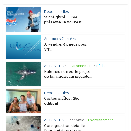
Debout les Iles
Sucré givré – TVA
présente un nouveau...
Annonces Classées
A vendre: 4 pneus pour
VTT
ACTUALITES
•
Environnement
•
Pêche
Baleines noires: le projet
de loi américain inquiète...
Debout les Iles
Contes en Îles : 25e
édition!
ACTUALITES
•
Économie
•
Environnement
Consignaction détaille
l’implantation de son...