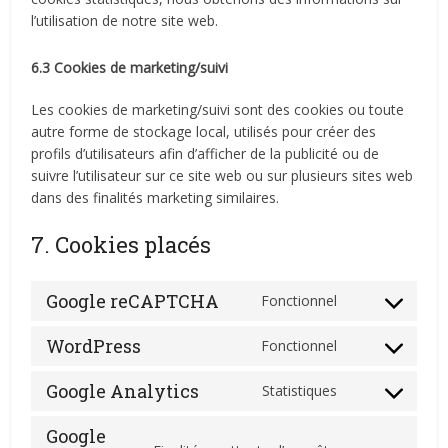
l’utilisation de notre site web.
6.3 Cookies de marketing/suivi
Les cookies de marketing/suivi sont des cookies ou toute
autre forme de stockage local, utilisés pour créer des
profils d’utilisateurs afin d’afficher de la publicité ou de
suivre l’utilisateur sur ce site web ou sur plusieurs sites web
dans des finalités marketing similaires.
7. Cookies placés
Google reCAPTCHA
Fonctionnel
Consent
to
WordPress
Fonctionnel
service
Consent
google-
to
Google Analytics
Statistiques
recaptcha
service
Consent
wordpress
to
Google
service