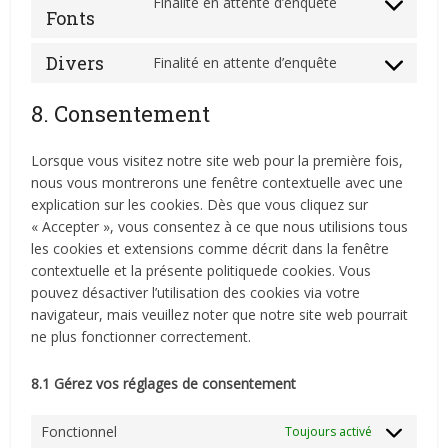
Finalité en attente d’enquête
Consent
Fonts
google-
to
analytics
service
Divers
Finalité en attente d’enquête
Consent
google-
to
fonts
8. Consentement
service
divers
Lorsque vous visitez notre site web pour la première fois,
nous vous montrerons une fenêtre contextuelle avec une
explication sur les cookies. Dès que vous cliquez sur
« Accepter », vous consentez à ce que nous utilisions tous
les cookies et extensions comme décrit dans la fenêtre
contextuelle et la présente politiquede cookies. Vous
pouvez désactiver l’utilisation des cookies via votre
navigateur, mais veuillez noter que notre site web pourrait
ne plus fonctionner correctement.
8.1 Gérez vos réglages de consentement
Fonctionnel
Toujours activé