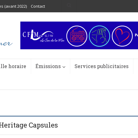
es (avant 2022)
Contact
ille horaire
Émissions
Services publicitaires
Heritage Capsules