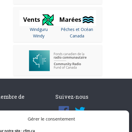
Windguru
Pêches et Océan
Windy
Canada
membre de
Suivez-nous
Gérer le consentement
r notre site : cfim.ca