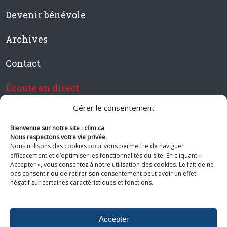
Devenir bénévole
Archives
Contact
Écoute en direct
Gérer le consentement
Bienvenue sur notre site : cfim.ca
Devenir membre de CFIM
Nous respectons votre vie privée.
Nous utilisons des cookies pour vous permettre de naviguer
efficacement et d’optimiser les fonctionnalités du site. En cliquant «
Accepter », vous consentez à notre utilisation des cookies. Le fait de ne
pas consentir ou de retirer son consentement peut avoir un effet
Suivez-nous
négatif sur certaines caractéristiques et fonctions.
Accepter