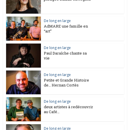
De long en large
AdMARE une famille en
“art”
De long en large
Paul Daraîche chante sa
vie
De long en large
Petite et Grande Histoire
de… Hernan Cortès
De long en large
deux artistes à redécouvrir
au Café…
De long en large