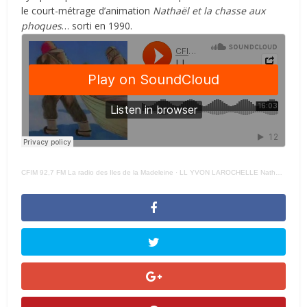
le court-métrage d’animation
Nathaël et la chasse aux
phoques
… sorti en 1990.
CFIM 92,7 FM La radio des Iles de la Madeleine
·
LL YVON LAROCHELLE Nathael Court – 31 OCTOBRE 2023 –