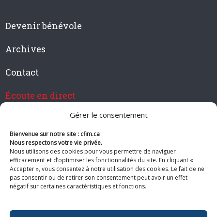
Devenir bénévole
Archives
Contact
Écoute en direct
Gérer le consentement
Bienvenue sur notre site : cfim.ca
Devenir membre de CFIM
Nous respectons votre vie privée.
Nous utilisons des cookies pour vous permettre de naviguer
efficacement et d’optimiser les fonctionnalités du site. En cliquant «
Accepter », vous consentez à notre utilisation des cookies. Le fait de ne
pas consentir ou de retirer son consentement peut avoir un effet
Suivez-nous
négatif sur certaines caractéristiques et fonctions.