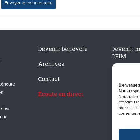
Devenir bénévole
Devenir 
CFIM
n
Archives
Contact
térieure
Bienvenue su
Nous respec
on
Écoute en direct
Nous utilis
d’optimiser 
notre utilis
elles
consentement
ique