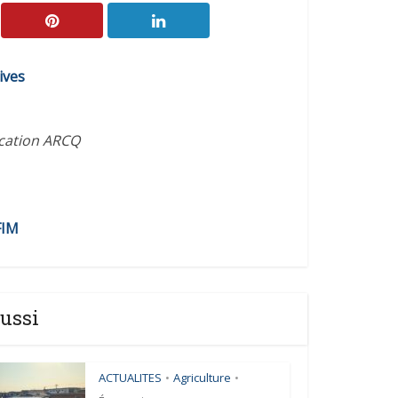
augmenter
ou
diminuer
ives
le
volume.
ication ARCQ
FIM
ussi
ACTUALITES
Agriculture
•
•