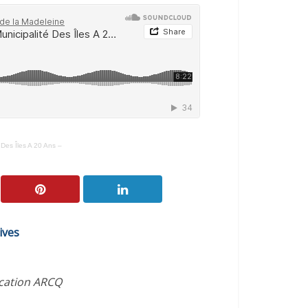
es Îles A 20 Ans –
ives
ication ARCQ