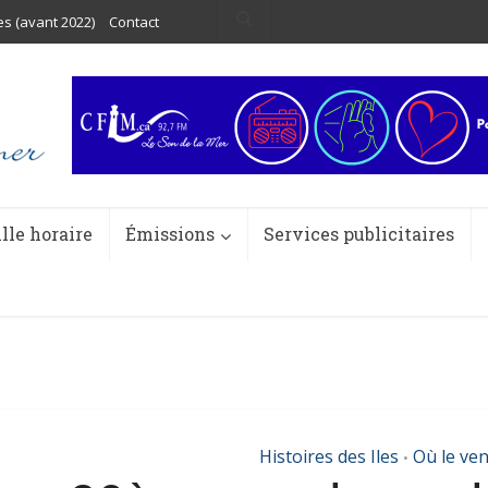
es (avant 2022)
Contact
ille horaire
Émissions
Services publicitaires
Histoires des Iles
Où le ve
•