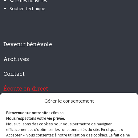
Salle des nouvelles
Soutien technique
Devenir bénévole
Archives
Contact
Écoute en direct
Gérer le consentement
Bienvenue sur notre site : cfim.ca
Devenir membre de CFIM
Nous respectons votre vie privée.
Nous utilisons des cookies pour vous permettre de naviguer
efficacement et d’optimiser les fonctionnalités du site. En cliquant «
Accepter », vous consentez à notre utilisation des cookies. Le fait de ne