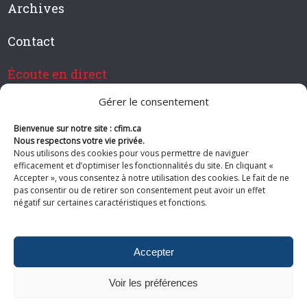
Archives
Contact
Écoute en direct
Gérer le consentement
Bienvenue sur notre site : cfim.ca
Devenir membre de CFIM
Nous respectons votre vie privée.
Nous utilisons des cookies pour vous permettre de naviguer
efficacement et d’optimiser les fonctionnalités du site. En cliquant «
Accepter », vous consentez à notre utilisation des cookies. Le fait de ne
pas consentir ou de retirer son consentement peut avoir un effet
Suivez-nous
négatif sur certaines caractéristiques et fonctions.
Accepter
Voir les préférences
© 2026 CFIM. Tous droits réservés.
Politiques de confidentialité
|
Plan