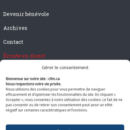
Devenir bénévole
Archives
Contact
Écoute en direct
Gérer le consentement
Bienvenue sur notre site : cfim.ca
Devenir membre de CFIM
Nous respectons votre vie privée.
Nous utilisons des cookies pour vous permettre de naviguer
efficacement et d’optimiser les fonctionnalités du site. En cliquant «
Accepter », vous consentez à notre utilisation des cookies. Le fait de ne
pas consentir ou de retirer son consentement peut avoir un effet
Suivez-nous
négatif sur certaines caractéristiques et fonctions.