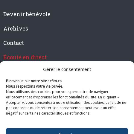
Devenir bénévole
Archives
Contact
Écoute en direct
Gérer le consentement
Bienvenue sur notre site : cfim.ca
Devenir membre de CFIM
Nous respectons votre vie privée.
Nous utilisons des cookies pour vous permettre de naviguer
efficacement et d’optimiser les fonctionnalités du site. En cliquant «
Accepter », vous consentez à notre utilisation des cookies. Le fait de ne
pas consentir ou de retirer son consentement peut avoir un effet
Suivez-nous
négatif sur certaines caractéristiques et fonctions.