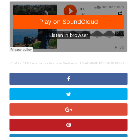
CFIM 92,7 FM La radio des Iles de la Madeleine
·
UV ADMARE BÉCHARD HUDON COURT – 23 JUIN 2022 –