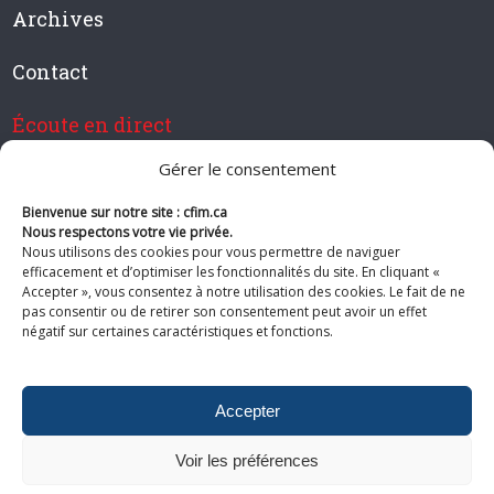
Archives
Contact
Écoute en direct
Gérer le consentement
Bienvenue sur notre site : cfim.ca
Devenir membre de CFIM
Nous respectons votre vie privée.
Nous utilisons des cookies pour vous permettre de naviguer
efficacement et d’optimiser les fonctionnalités du site. En cliquant «
Accepter », vous consentez à notre utilisation des cookies. Le fait de ne
pas consentir ou de retirer son consentement peut avoir un effet
Suivez-nous
négatif sur certaines caractéristiques et fonctions.
Accepter
Voir les préférences
© 2026 CFIM. Tous droits réservés.
Politiques de confidentialité
|
Plan