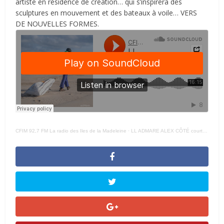
artiste en résidence de création… qui s’inspirera des
sculptures en mouvement et des bateaux à voile…
VERS
DE NOUVELLES FORMES
.
CFIM 92,7 FM La radio des Iles de la Madeleine
·
LL ADMARE ALEX CÔTÉ court – 16 AVRIL 2025 –