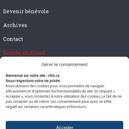
Devenir bénévole
Archives
Contact
Écoute en direct
Gérer le consentement
Bienvenue sur notre site : cfim.ca
Devenir membre de CFIM
Nous respectons votre vie privée.
Nous utilisons des cookies pour vous permettre de naviguer
efficacement et d’optimiser les fonctionnalités du site. En cliquant «
Accepter », vous consentez à notre utilisation des cookies. Le fait de ne
pas consentir ou de retirer son consentement peut avoir un effet
Suivez-nous
négatif sur certaines caractéristiques et fonctions.
Accepter