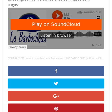
bagosse.
CFIM 92,7 FM La radio des Iles de la Madeleine
·
IUV BARBOCHEUX Court – 27 JUILLET 2022 –