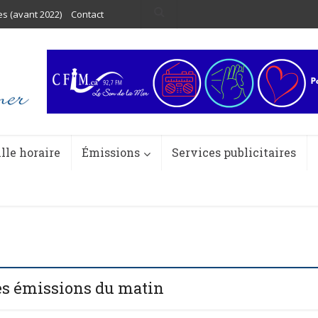
es (avant 2022)
Contact
ille horaire
Émissions
Services publicitaires
es émissions du matin