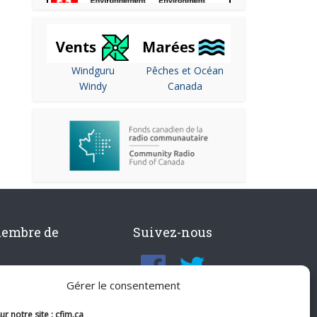
Windguru
Pêches et Océan
Windy
Canada
membre de
Suivez-nous
Gérer le consentement
r notre site : cfim.ca