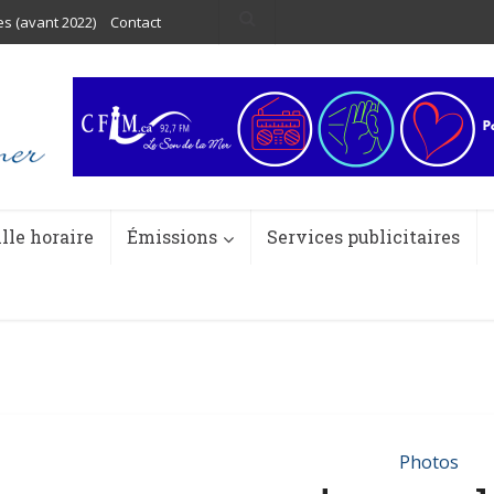
es (avant 2022)
Contact
ille horaire
Émissions
Services publicitaires
Photos