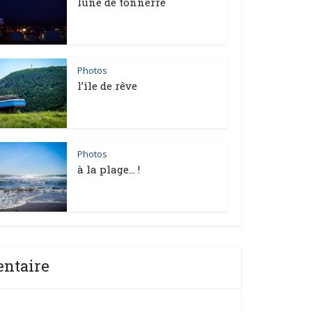
lune de tonnerre
Photos
l’île de rêve
Photos
à la plage… !
entaire