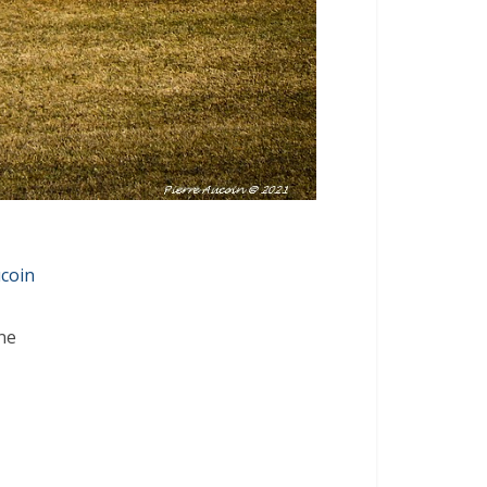
ucoin
ne