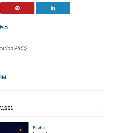
ives
ication ARCQ
FIM
ussi
Photos