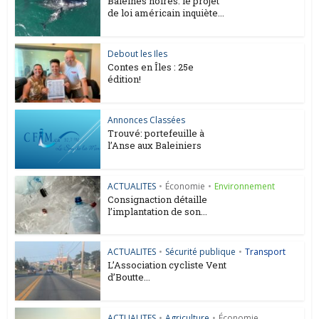
Baleines noires: le projet
de loi américain inquiète...
Debout les Iles
Contes en Îles : 25e
édition!
Annonces Classées
Trouvé: portefeuille à
l’Anse aux Baleiniers
ACTUALITES
•
Économie
•
Environnement
Consignaction détaille
l’implantation de son...
ACTUALITES
•
Sécurité publique
•
Transport
L’Association cycliste Vent
d’Boutte...
ACTUALITES
•
Agriculture
•
Économie