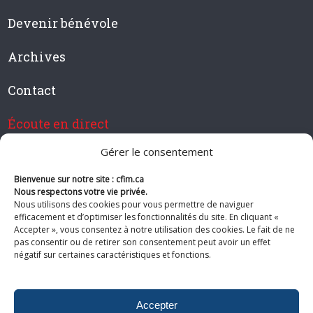
Devenir bénévole
Archives
Contact
Écoute en direct
Gérer le consentement
Bienvenue sur notre site : cfim.ca
Devenir membre de CFIM
Nous respectons votre vie privée.
Nous utilisons des cookies pour vous permettre de naviguer
efficacement et d’optimiser les fonctionnalités du site. En cliquant «
Accepter », vous consentez à notre utilisation des cookies. Le fait de ne
pas consentir ou de retirer son consentement peut avoir un effet
Suivez-nous
négatif sur certaines caractéristiques et fonctions.
Accepter