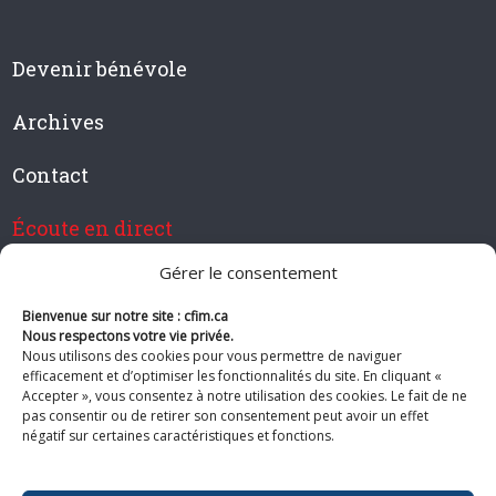
Devenir bénévole
Archives
Contact
Écoute en direct
Gérer le consentement
Bienvenue sur notre site : cfim.ca
Devenir membre de CFIM
Nous respectons votre vie privée.
Nous utilisons des cookies pour vous permettre de naviguer
efficacement et d’optimiser les fonctionnalités du site. En cliquant «
Accepter », vous consentez à notre utilisation des cookies. Le fait de ne
pas consentir ou de retirer son consentement peut avoir un effet
Suivez-nous
négatif sur certaines caractéristiques et fonctions.