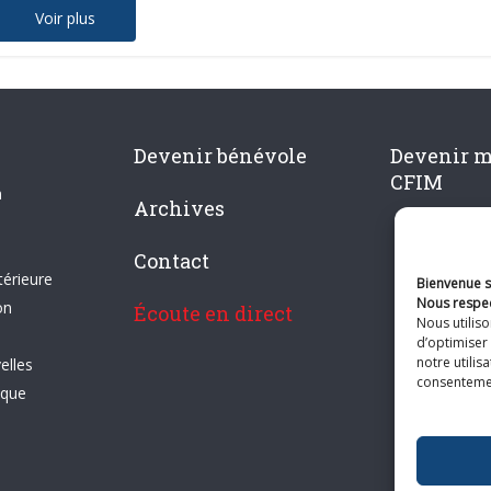
Voir plus
Devenir bénévole
Devenir 
CFIM
n
Archives
Contact
térieure
Bienvenue su
Nous respec
on
Écoute en direct
Nous utilis
d’optimiser 
notre utilis
elles
consentement
ique