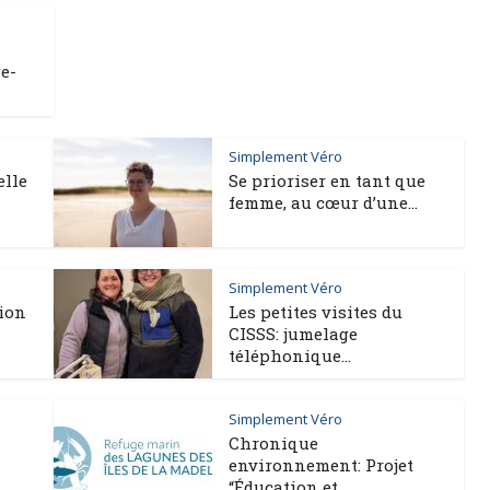
e-
Simplement Véro
elle
Se prioriser en tant que
femme, au cœur d’une...
Simplement Véro
tion
Les petites visites du
CISSS: jumelage
téléphonique...
Simplement Véro
Chronique
environnement: Projet
M
“Éducation et...