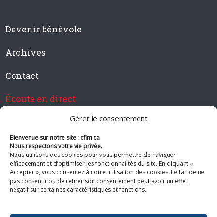
Devenir bénévole
Archives
Contact
Écoute en direct
Gérer le consentement
Bienvenue sur notre site : cfim.ca
Devenir membre de CFIM
Nous respectons votre vie privée.
Nous utilisons des cookies pour vous permettre de naviguer
efficacement et d’optimiser les fonctionnalités du site. En cliquant «
Accepter », vous consentez à notre utilisation des cookies. Le fait de ne
pas consentir ou de retirer son consentement peut avoir un effet
Suivez-nous
négatif sur certaines caractéristiques et fonctions.