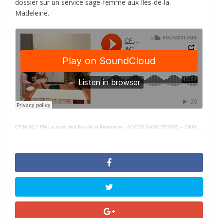
dossier sur un service sage-femme aux Iles-de-la-
Madeleine.
CFIM 92,7 FM La radio des Iles de la Madeleine
·
ACCES SAGE FEMME – 190626 –