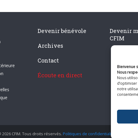
Devenir bénévole
Devenir 
CFIM
n
Archives
Contact
térieure
Bienvenue su
Nous respec
on
Écoute en direct
Nous utilis
d’optimiser 
notre utilis
elles
consentement
ique
 2026 CFIM. Tous droits réservés.
Politiques de confidentialité
|
Plan du si