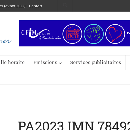
es (avant 2022)
Contact
ille horaire
Émissions
Services publicitaires
PA2023 IMN 78492 