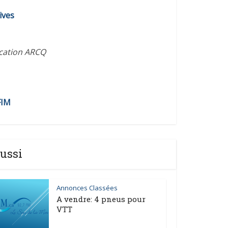
ives
ication ARCQ
FIM
ussi
Annonces Classées
A vendre: 4 pneus pour
VTT