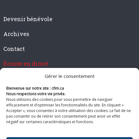
Devenir bénévole
Archives
Contact
Écoute en direct
Gérer le consentement
Bienvenue sur notre site : cfim.ca
Devenir membre de CFIM
Nous respectons votre vie privée.
Nous utilisons des cookies pour vous permettre de naviguer
efficacement et d’optimiser les fonctionnalités du site. En cliquant «
Accepter », vous consentez à notre utilisation des cookies. Le fait de ne
pas consentir ou de retirer son consentement peut avoir un effet
Suivez-nous
négatif sur certaines caractéristiques et fonctions.