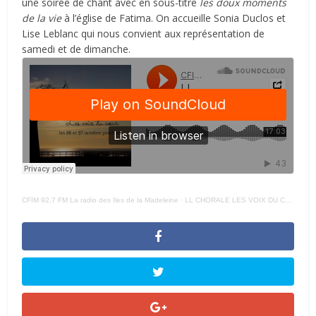
une soirée de chant avec en sous-titre
les doux moments
de la vie
à l’église de Fatima. On accueille Sonia Duclos et
Lise Leblanc qui nous convient aux représentation de
samedi et de dimanche.
CFIM 92,7 FM La radio des Iles de la Madeleine
·
LL CHORALE LES VOIX DU COEUR court – 24 OCTOBRE 2024 –