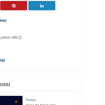
ives
ication ARCQ
FIM
ussi
Photos
lune de tonnerre