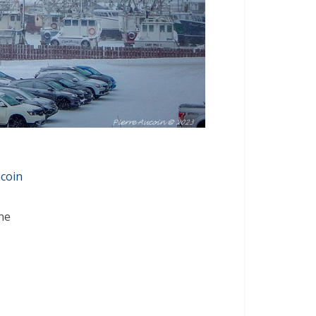
ucoin
ne