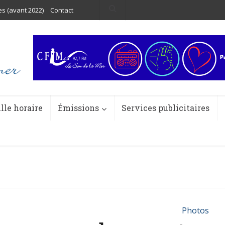
es (avant 2022)
Contact
ille horaire
Émissions
Services publicitaires
Photos