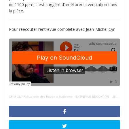
de 1100 ppm, il est suggéré d’améliorer la ventilation dans
la pièce.
Pour réécouter l’entrevue complète avec Jean-Michel Cyr:
CFIM 92,7 FM La radio des Iles de la Madeleine
·
ENTREVUE ÉDUCATION – JEAN – MICHEL CYR LECTEURS CO2 CSS 13 – 01 – 2022 –