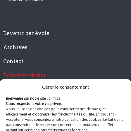
Devenir bénévole
Archives
Contact
Écoute en direct
Gérer le consentement
Bienvenue sur notre site : cfim.ca
Devenir membre de CFIM
Nous respectons votre vie privée.
Nous utilisons des cookies pour vous permettre de naviguer
efficacement et d’optimiser les fonctionnalités du site. En cliquant «
Accepter », vous consentez à notre utilisation des cookies. Le fait de ne
pas consentir ou de retirer son consentement peut avoir un effet
Suivez-nous
négatif sur certaines caractéristiques et fonctions.