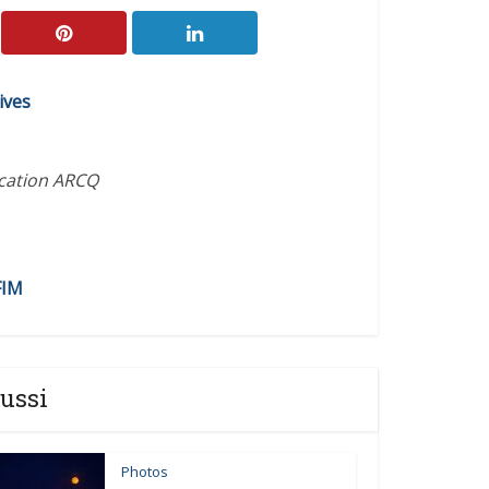
ives
ication ARCQ
FIM
ussi
Photos