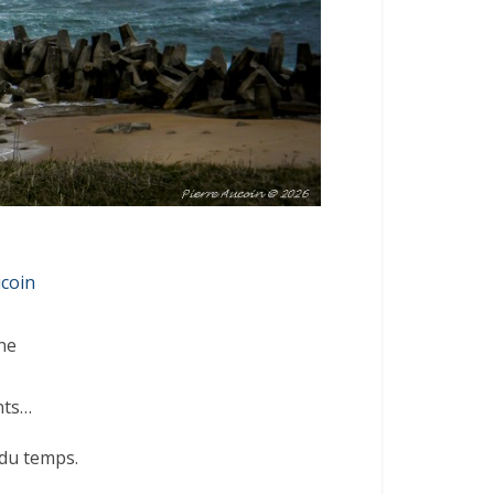
ucoin
ne
nts…
 du temps.