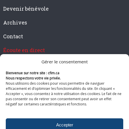
Devenir bénévole
Archives
Contact
Écoute en direct
Gérer le consentement
Bienvenue sur notre site : cfim.ca
Devenir membre de CFIM
Nous respectons votre vie privée.
Nous utilisons des cookies pour vous permettre de naviguer
efficacement et d’optimiser les fonctionnalités du site. En cliquant «
Accepter », vous consentez à notre utilisation des cookies. Le fait de ne
pas consentir ou de retirer son consentement peut avoir un effet
Suivez-nous
négatif sur certaines caractéristiques et fonctions.
Accepter