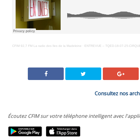
CFIM 92,7 FM La radio des Iles de la Madeleine
·
ENTREVUE – TQED-18-07-25-CIRQUE
Consultez nos arch
Écoutez CFIM sur votre téléphone intelligent avec l'appl