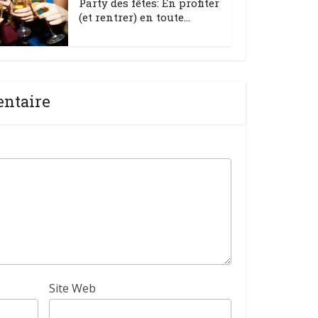
Party des fêtes: En profiter
(et rentrer) en toute...
entaire
Site Web