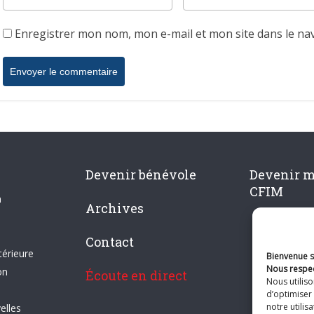
Enregistrer mon nom, mon e-mail et mon site dans le n
Devenir bénévole
Devenir 
CFIM
n
Archives
Contact
térieure
Bienvenue su
Nous respec
on
Écoute en direct
Nous utilis
d’optimiser 
notre utilis
elles