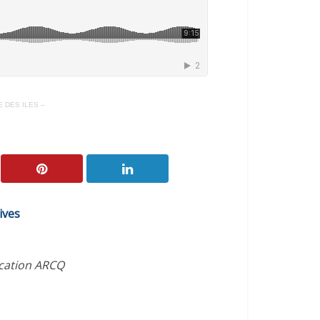
 DES ILES –
ives
ication ARCQ