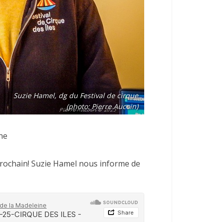
Suzie Hamel, dg du Festival de cirque
(photo: Pierre Aucoin)
ne
t prochain! Suzie Hamel nous informe de