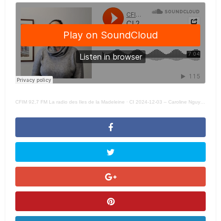
CFIM 92,7 FM La radio des Iles de la Madeleine
·
CI 2024-12-03 – Caroline Nguyen Minh, nouvelle DGA à la Municipalité des Îles