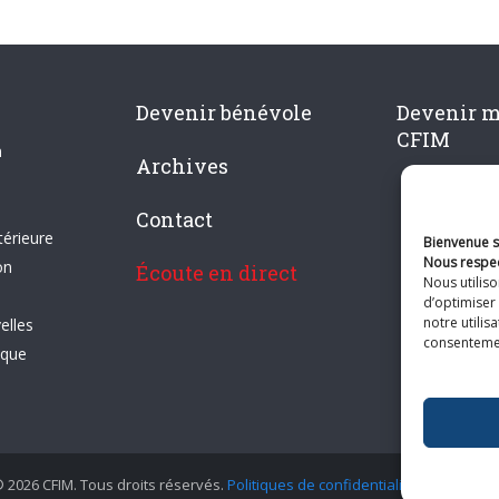
Devenir bénévole
Devenir 
CFIM
n
Archives
Contact
térieure
Bienvenue su
Nous respec
on
Écoute en direct
Nous utilis
d’optimiser 
notre utilis
elles
consentement
ique
 2026 CFIM. Tous droits réservés.
Politiques de confidentialité
|
Plan du si