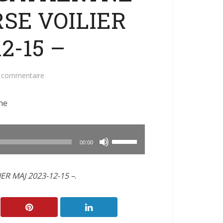
SE VOILIER
2-15 –
n commentaire
ne
Utilisez
00:00
les
flèches
R MAJ 2023-12-15 –
.
haut/bas
pour
augmenter
ou