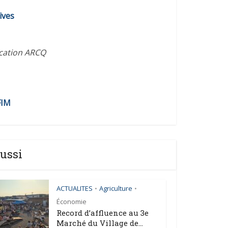
diminuer
ives
le
volume.
ication ARCQ
FIM
ussi
ACTUALITES
Agriculture
•
•
Économie
Record d’affluence au 3e
Marché du Village de...