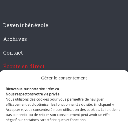
Devenir bénévole
Archives
Contact
Écoute en direct
Gérer le consentement
Bienvenue sur notre site : cfim.ca
Devenir membre de CFIM
Nous respectons votre vie privée.
Nous utilisons des cookies pour vous permettre de naviguer
efficacement et d’optimiser les fonctionnalités du site. En cliquant «
Accepter », vous consentez à notre utilisation des cookies. Le fait de ne
pas consentir ou de retirer son consentement peut avoir un effet
Suivez-nous
négatif sur certaines caractéristiques et fonctions.