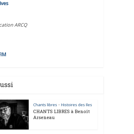
ives
ication ARCQ
FIM
ussi
Chants libres
Histoires des Iles
•
CHANTS LIBRES à Benoît
Arseneau