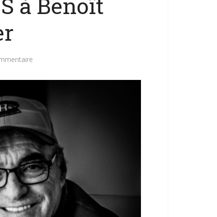
 à Benoît
er
ommentaire