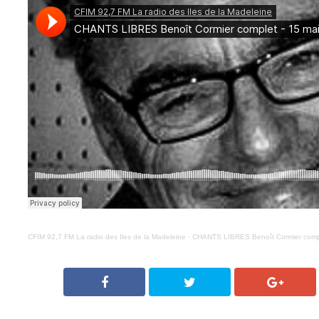
CFIM 92,7 FM La radio des Iles de la Madeleine
·
CHANTS LIBRES Benoît Cormier compl