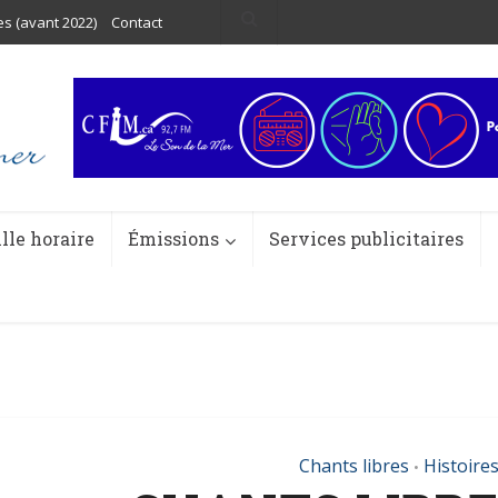
es (avant 2022)
Contact
ille horaire
Émissions
Services publicitaires
Chants libres
Histoires
•