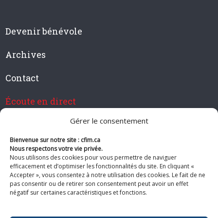
Devenir bénévole
Archives
Contact
Écoute en direct
Gérer le consentement
Bienvenue sur notre site : cfim.ca
Devenir membre de CFIM
Nous respectons votre vie privée.
Nous utilisons des cookies pour vous permettre de naviguer
efficacement et d’optimiser les fonctionnalités du site. En cliquant «
Accepter », vous consentez à notre utilisation des cookies. Le fait de ne
pas consentir ou de retirer son consentement peut avoir un effet
Suivez-nous
négatif sur certaines caractéristiques et fonctions.