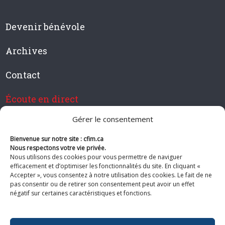
Devenir bénévole
Archives
Contact
Écoute en direct
Gérer le consentement
Bienvenue sur notre site : cfim.ca
Devenir membre de CFIM
Nous respectons votre vie privée.
Nous utilisons des cookies pour vous permettre de naviguer
efficacement et d’optimiser les fonctionnalités du site. En cliquant «
Accepter », vous consentez à notre utilisation des cookies. Le fait de ne
pas consentir ou de retirer son consentement peut avoir un effet
Suivez-nous
négatif sur certaines caractéristiques et fonctions.