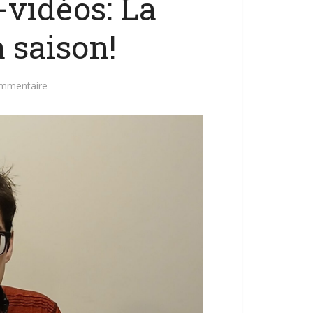
vidéos: La
a saison!
ommentaire