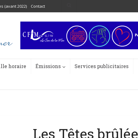
es (avant 2022)
Contact
ille horaire
Émissions
Services publicitaires
Les Têtes brûlé