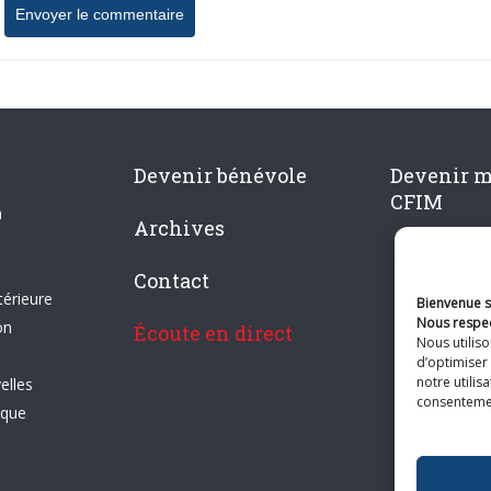
Devenir bénévole
Devenir 
CFIM
n
Archives
Contact
térieure
Bienvenue su
Nous respec
on
Écoute en direct
Nous utilis
d’optimiser 
notre utilis
elles
consentement
ique