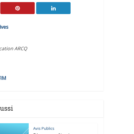
ives
ication ARCQ
FIM
ussi
Avis Publics