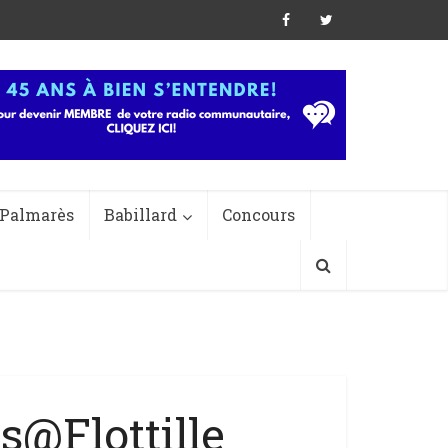
Palmarès
Babillard
Concours
es@Flottille