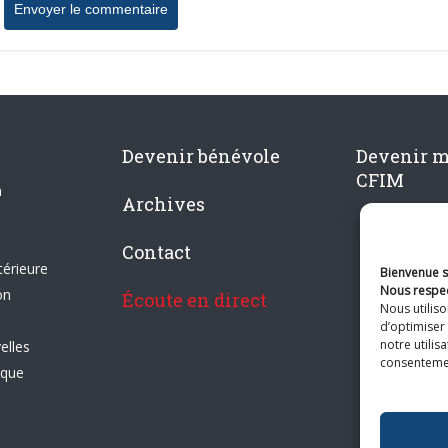
Devenir bénévole
Devenir 
CFIM
n
Archives
Contact
térieure
Bienvenue su
Nous respec
on
Écoute en direct
Nous utilis
d’optimiser 
notre utilis
elles
consentement
ique