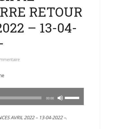
RRE RETOUR
022 – 13-04-
–
ommentaire
ne
Utilisez
00:00
les
flèches
ES AVRIL 2022 – 13-04-2022 –
.
haut/bas
pour