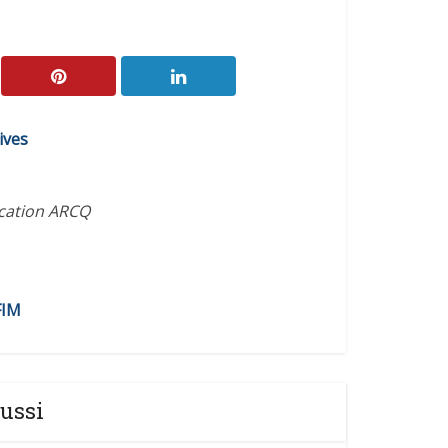
ives
ication ARCQ
FIM
ussi