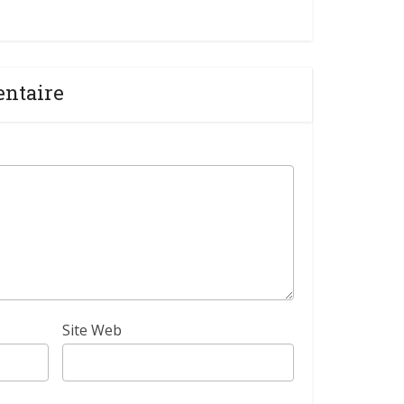
entaire
Site Web