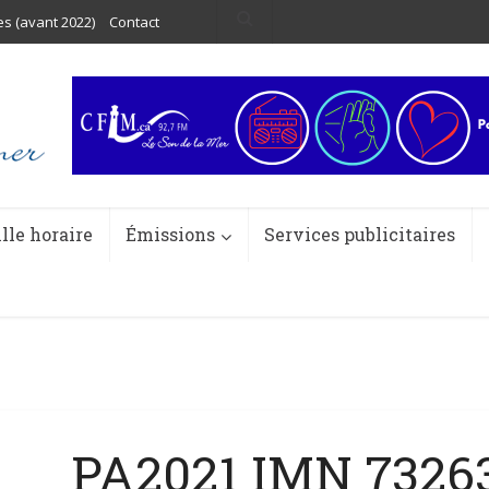
es (avant 2022)
Contact
ille horaire
Émissions
Services publicitaires
PA2021 IMN 7326