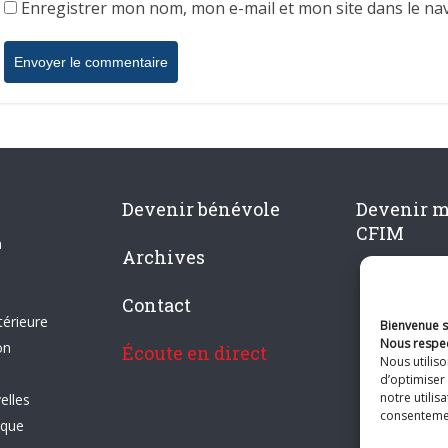
Enregistrer mon nom, mon e-mail et mon site dans le n
Devenir bénévole
Devenir 
CFIM
n
Archives
Contact
térieure
Bienvenue su
Nous respec
on
Écoute en direct
Nous utilis
d’optimiser 
notre utilis
elles
consentement
ique