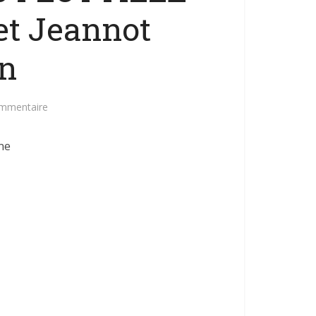
et Jeannot
n
ommentaire
ne