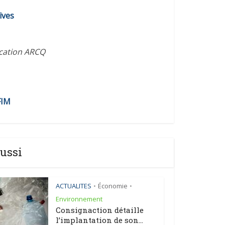
diminuer
ives
le
volume.
ication ARCQ
FIM
ussi
ACTUALITES
Économie
•
•
Environnement
Consignaction détaille
l’implantation de son...