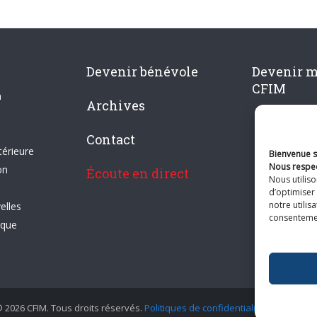
Devenir bénévole
Devenir 
CFIM
n
Archives
Contact
térieure
Bienvenue su
Nous respec
on
Écoute en direct
Nous utilis
d’optimiser 
notre utilis
elles
consentement
ique
 2026 CFIM. Tous droits réservés.
Politiques de confidentialité
|
Plan du si