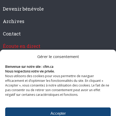
Devenir bénévole
Archives
Contact
Écoute en direct
Gérer le consentement
Bienvenue sur notre site : cfim.ca
Devenir membre de CFIM
Nous respectons votre vie privée.
Nous utilisons des cookies pour vous permettre de naviguer
efficacement et d’optimiser les fonctionnalités du site. En cliquant «
Accepter », vous consentez à notre utilisation des cookies. Le fait de ne
pas consentir ou de retirer son consentement peut avoir un effet
Suivez-nous
négatif sur certaines caractéristiques et fonctions.
Accepter