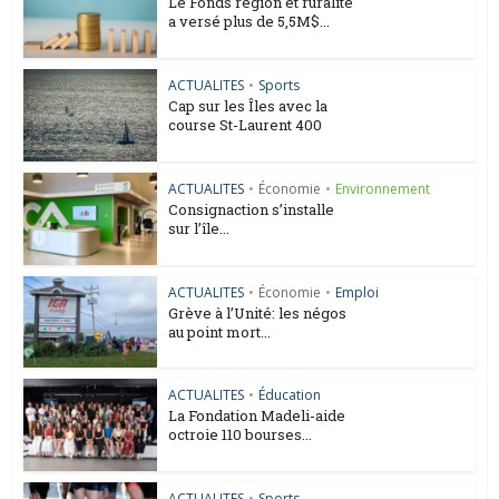
Le Fonds région et ruralité
a versé plus de 5,5M$...
ACTUALITES
•
Sports
Cap sur les Îles avec la
course St-Laurent 400
ACTUALITES
•
Économie
•
Environnement
Consignaction s’installe
sur l’île...
ACTUALITES
•
Économie
•
Emploi
Grève à l’Unité: les négos
au point mort...
ACTUALITES
•
Éducation
La Fondation Madeli-aide
octroie 110 bourses...
ACTUALITES
•
Sports