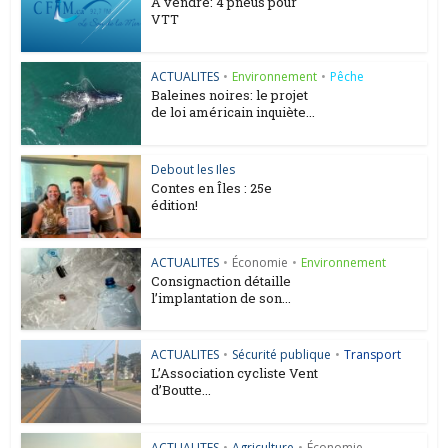
A vendre: 4 pneus pour
VTT
ACTUALITES
•
Environnement
•
Pêche
Baleines noires: le projet
de loi américain inquiète...
Debout les Iles
Contes en Îles : 25e
édition!
ACTUALITES
•
Économie
•
Environnement
Consignaction détaille
l’implantation de son...
ACTUALITES
•
Sécurité publique
•
Transport
L’Association cycliste Vent
d’Boutte...
ACTUALITES
•
Agriculture
•
Économie