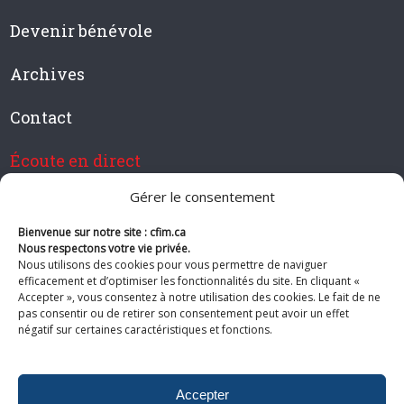
Devenir bénévole
Archives
Contact
Écoute en direct
Gérer le consentement
Bienvenue sur notre site : cfim.ca
Devenir membre de CFIM
Nous respectons votre vie privée.
Nous utilisons des cookies pour vous permettre de naviguer
efficacement et d’optimiser les fonctionnalités du site. En cliquant «
Accepter », vous consentez à notre utilisation des cookies. Le fait de ne
pas consentir ou de retirer son consentement peut avoir un effet
Suivez-nous
négatif sur certaines caractéristiques et fonctions.
Accepter