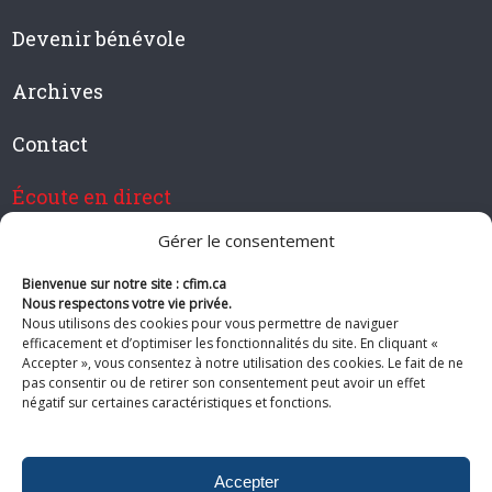
Devenir bénévole
Archives
Contact
Écoute en direct
Gérer le consentement
Bienvenue sur notre site : cfim.ca
Devenir membre de CFIM
Nous respectons votre vie privée.
Nous utilisons des cookies pour vous permettre de naviguer
efficacement et d’optimiser les fonctionnalités du site. En cliquant «
Accepter », vous consentez à notre utilisation des cookies. Le fait de ne
pas consentir ou de retirer son consentement peut avoir un effet
Suivez-nous
négatif sur certaines caractéristiques et fonctions.
Accepter