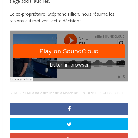
siège social aux Iles.
Le co-propriétaire, Stéphane Fillion, nous résume les
raisons qui motivent cette décision :
CFIM 92,7 FM La radio des Iles de la Madeleine
·
ENTREVUE PÊCHES – SBL DÉMÉNAGE STÉPHANE FILLION 22 – 11 – 21 –