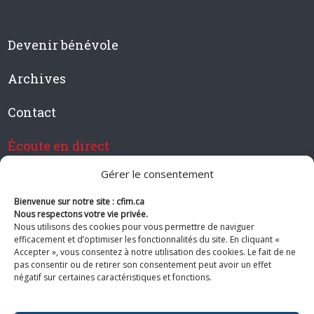
Devenir bénévole
Archives
Contact
Écoute en direct
Gérer le consentement
Bienvenue sur notre site : cfim.ca
Devenir membre de CFIM
Nous respectons votre vie privée.
Nous utilisons des cookies pour vous permettre de naviguer
efficacement et d’optimiser les fonctionnalités du site. En cliquant «
Accepter », vous consentez à notre utilisation des cookies. Le fait de ne
pas consentir ou de retirer son consentement peut avoir un effet
Suivez-nous
négatif sur certaines caractéristiques et fonctions.