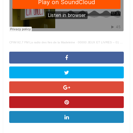
CFIM 92,7 FM La radio des Iles de la Madeleine
·
00000 JEUX ET LIVRES – 01 STEPHANE PETITPAS St Valentin