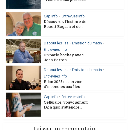
Cap info
•
Entrevues info
Découvrez l’histoire de
Robert Bogash et de...
Debout les Iles
•
Émission du matin
•
Entrevues info
On parle hockey avec
Jean Perron!
Debout les Iles
•
Émission du matin
•
Entrevues info
Bilan 2025 du service
d’incendies aux Îles
Cap info
•
Entrevues info
Cellulaire, vouvoiement,
IA: à quoi s’attendre...
Laisser un commentaire