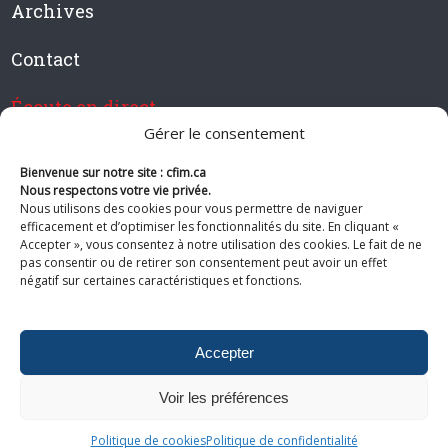
Archives
Contact
Écoute en direct
Gérer le consentement
Bienvenue sur notre site : cfim.ca
Nous respectons votre vie privée.
Devenir membre de CFIM
Nous utilisons des cookies pour vous permettre de naviguer
efficacement et d’optimiser les fonctionnalités du site. En cliquant «
Accepter », vous consentez à notre utilisation des cookies. Le fait de ne
pas consentir ou de retirer son consentement peut avoir un effet
négatif sur certaines caractéristiques et fonctions.
Suivez-nous
Accepter
Voir les préférences
© 2026 CFIM. Tous droits réservés.
Politiques de
Politique de cookies
Politique de confidentialité
confidentialité
|
Plan du site