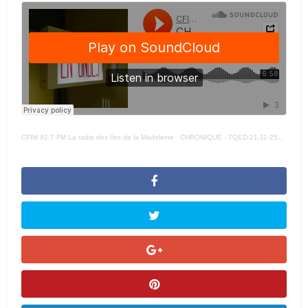
CFIM 92,7 FM La radio des Iles de la Madeleine
·
CHRONIQUE - TQED-21-11-25-POLY -