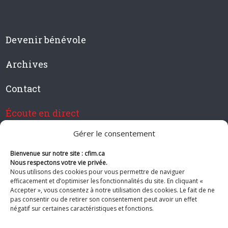
Devenir bénévole
Archives
Contact
Écoute en direct
Gérer le consentement
Bienvenue sur notre site : cfim.ca
Devenir membre de CFIM
Nous respectons votre vie privée.
Nous utilisons des cookies pour vous permettre de naviguer
efficacement et d’optimiser les fonctionnalités du site. En cliquant «
Accepter », vous consentez à notre utilisation des cookies. Le fait de ne
pas consentir ou de retirer son consentement peut avoir un effet
Suivez-nous
négatif sur certaines caractéristiques et fonctions.