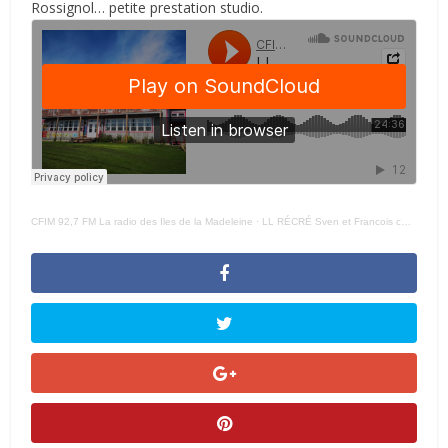
Rossignol… petite prestation studio.
CFIM 92,7 FM La radio des Iles de la Madeleine
·
LL RÉCRÉ Sven et Francois court – 13 NOVEMBRE 2024 –