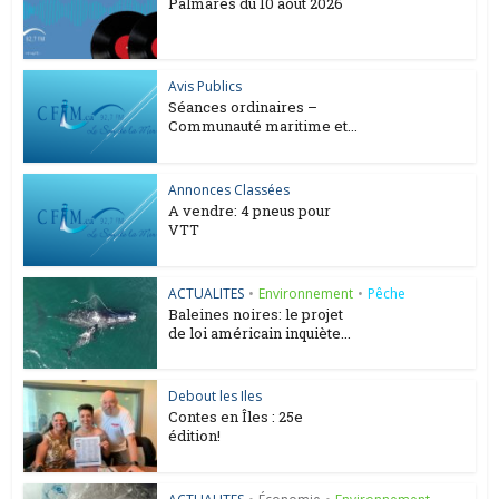
Palmarès du 10 août 2026
Avis Publics
Séances ordinaires –
Communauté maritime et...
Annonces Classées
A vendre: 4 pneus pour
VTT
ACTUALITES
•
Environnement
•
Pêche
Baleines noires: le projet
de loi américain inquiète...
Debout les Iles
Contes en Îles : 25e
édition!