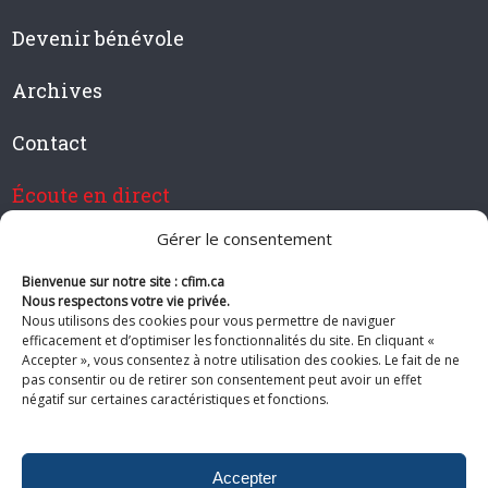
Devenir bénévole
Archives
Contact
Écoute en direct
Gérer le consentement
Bienvenue sur notre site : cfim.ca
Devenir membre de CFIM
Nous respectons votre vie privée.
Nous utilisons des cookies pour vous permettre de naviguer
efficacement et d’optimiser les fonctionnalités du site. En cliquant «
Accepter », vous consentez à notre utilisation des cookies. Le fait de ne
pas consentir ou de retirer son consentement peut avoir un effet
Suivez-nous
négatif sur certaines caractéristiques et fonctions.
Accepter